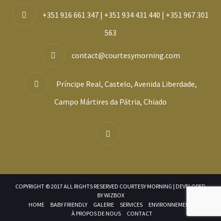
+351 916 661 347 | +351 934 431 440 | +351 967 301
563
contact@courtesymorning.com
Príncipe Real, Castelo, Avenida Liberdade,
Campo Mártires da Pátria, Chiado
COPYRIGHT © 2017 ALL RIGHTS RESERVED COURTESY MORNING | DEVELOPED
BY
WIZBOX
HOME
BABY FRIENDLY
GALERIE
SERVICES
ENVIRONNEMENT
À PROPOS DE NOUS
CONTACT