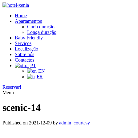
Home
Apartamentos
Curta duração
Longa duração
Baby Friendly
Serviços
Localização
Sobre nós
Contactos
PT
EN
FR
Reservar!
Menu
scenic-14
Published on
2021-12-09
by
admin_courtesy