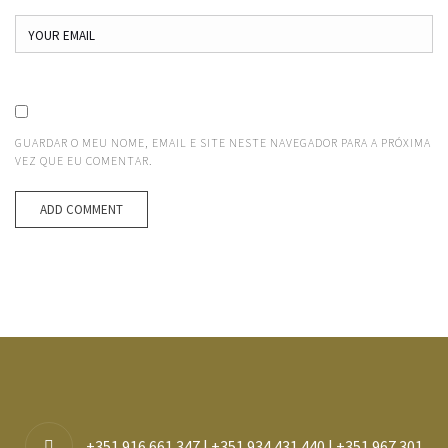
GUARDAR O MEU NOME, EMAIL E SITE NESTE NAVEGADOR PARA A PRÓXIMA
VEZ QUE EU COMENTAR.
+351 916 661 347 | +351 934 431 440 | +351 967 301